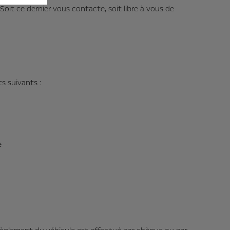
oit ce dernier vous contacte, soit libre à vous de
s suivants :
e