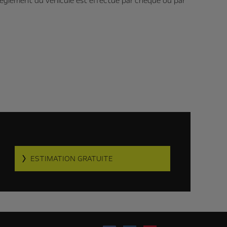
e règlement du véhicule est effectué par chèque ou par
ESTIMATION GRATUITE