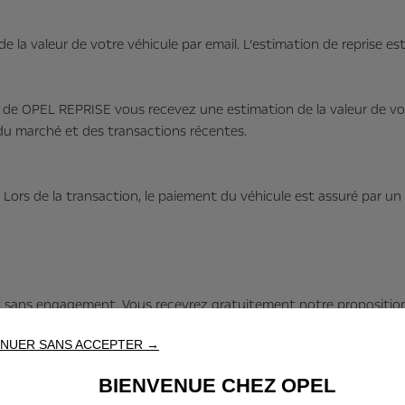
e la valeur de votre véhicule par email. L’estimation de reprise 
vice de OPEL REPRISE vous recevez une estimation de la valeur de vo
 du marché et des transactions récentes.
. Lors de la transaction, le paiement du véhicule est assuré par u
t sans engagement. Vous recevrez gratuitement notre proposition 
 rendez-vous avec nos experts OPEL.
NUER SANS ACCEPTER →
BIENVENUE CHEZ OPEL