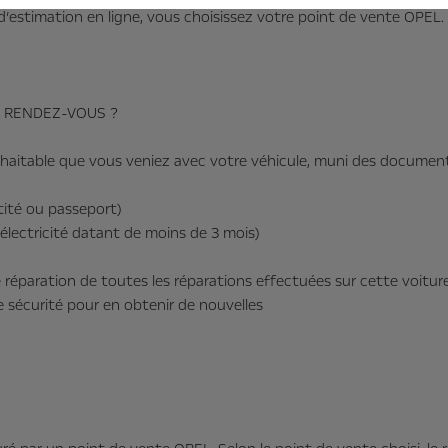
’estimation en ligne, vous choisissez votre point de vente OPEL. S
 RENDEZ-VOUS ?
uhaitable que vous veniez avec votre véhicule, muni des document
ntité ou passeport)
’électricité datant de moins de 3 mois)
de réparation de toutes les réparations effectuées sur cette voitur
de sécurité pour en obtenir de nouvelles