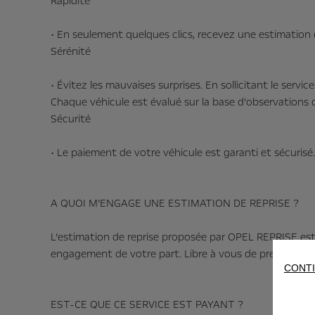
Rapidité
• En seulement quelques clics, recevez une estimation d
Sérénité
• Évitez les mauvaises surprises. En sollicitant le ser
Chaque véhicule est évalué sur la base d’observations
Sécurité
• Le paiement de votre véhicule est garanti et sécurisé
A QUOI M’ENGAGE UNE ESTIMATION DE REPRISE ?
L’estimation de reprise proposée par OPEL REPRISE es
engagement de votre part. Libre à vous de prendre un
CONTI
EST-CE QUE CE SERVICE EST PAYANT ?