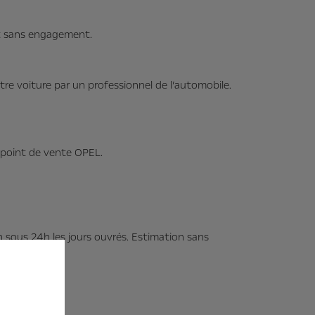
est sans engagement.
tre voiture par un professionnel de l’automobile.
n point de vente OPEL.
sous 24h les jours ouvrés. Estimation sans