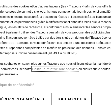
utilisons des cookies et/ou d’autres traceurs (les « Traceurs ») afin de vous offrir l
vous.
rience possible sur notre site web. Ils nous permettent de fournir des fonctionnalité
ntielles telles que la sécurité, la gestion du réseau et l’accessibilité.Les Traceurs 
gonomie et les performances grâce à différentes fonctionnalités telles que la recon
angue, les résultats de recherche, et contribuent ainsi à améliorer les services prop
 peut également utiliser des Traceurs tiers afin de vous proposer des publicités plus
’hésitez pas à nous contacter pour que nous puissions vous donner
ains Traceurs peuvent être traités par des tiers situés en dehors de l’Espace écon
péen (EEE), dans des pays ne bénéficiant pas encore d’une décision d’adéquatio
sur le marché pour pouvoir être estimés à leur juste valeur.
rités européennes compétentes en matière de protection des données. Dans ce cas
sfert repose sur votre consentement (art. 49.1.a du RGPD).
ous souhaitez en savoir plus sur les Traceurs que nous utilisons et sur la manière de
Politique relative aux cookies
 pouvez consulter notre
ou cliquer sur le bouton
 identifient à tort les emails de OPEL REPRISE comme des spams. D
paramètres ».
r votre boîte mails différemment. Si toutefois vous ne recevez pas
tique de confidentialité
uissions vous transmettre votre estimation de reprise.
GÉRER MES PARAMÈTRES
TOUT ACCEPTER