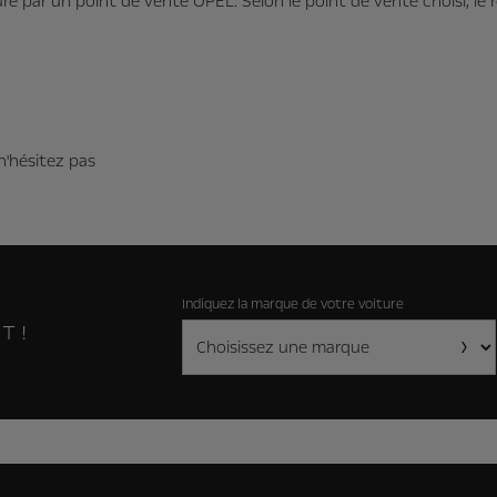
uré par un point de vente OPEL. Selon le point de vente choisi, l
n'hésitez pas
Indiquez la marque de votre voiture
T !